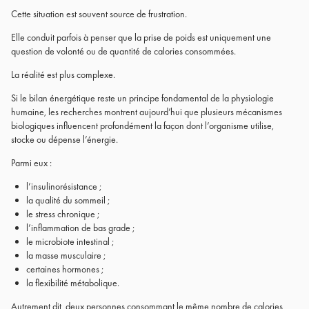
Cette situation est souvent source de frustration.
Elle conduit parfois à penser que la prise de poids est uniquement une
question de volonté ou de quantité de calories consommées.
La réalité est plus complexe.
Si le bilan énergétique reste un principe fondamental de la physiologie
humaine, les recherches montrent aujourd’hui que plusieurs mécanismes
biologiques influencent profondément la façon dont l’organisme utilise,
stocke ou dépense l’énergie.
Parmi eux :
l’insulinorésistance ;
la qualité du sommeil ;
le stress chronique ;
l’inflammation de bas grade ;
le microbiote intestinal ;
la masse musculaire ;
certaines hormones ;
la flexibilité métabolique.
Autrement dit, deux personnes consommant le même nombre de calories