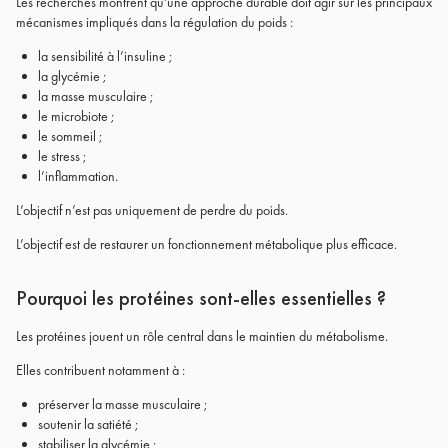
Les recherches montrent qu’une approche durable doit agir sur les principaux
mécanismes impliqués dans la régulation du poids :
la sensibilité à l’insuline ;
la glycémie ;
la masse musculaire ;
le microbiote ;
le sommeil ;
le stress ;
l’inflammation.
L’objectif n’est pas uniquement de perdre du poids.
L’objectif est de restaurer un fonctionnement métabolique plus efficace.
Pourquoi les protéines sont-elles essentielles ?
Les protéines jouent un rôle central dans le maintien du métabolisme.
Elles contribuent notamment à :
préserver la masse musculaire ;
soutenir la satiété ;
stabiliser la glycémie ;