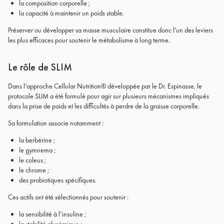
la composition corporelle ;
la capacité à maintenir un poids stable.
Préserver ou développer sa masse musculaire constitue donc l’un des leviers
les plus efficaces pour soutenir le métabolisme à long terme.
Le rôle de SLIM
Dans l’approche Cellular Nutrition® développée par le Dr. Espinasse, le
protocole SLIM a été formulé pour agir sur plusieurs mécanismes impliqués
dans la prise de poids et les difficultés à perdre de la graisse corporelle.
Sa formulation associe notamment :
la berbérine ;
le gymnema ;
le coleus ;
le chrome ;
des probiotiques spécifiques.
Ces actifs ont été sélectionnés pour soutenir :
la sensibilité à l’insuline ;