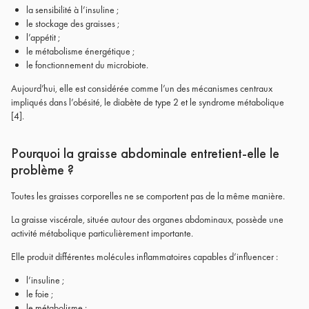
la sensibilité à l’insuline ;
le stockage des graisses ;
l’appétit ;
le métabolisme énergétique ;
le fonctionnement du microbiote.
Aujourd’hui, elle est considérée comme l’un des mécanismes centraux
impliqués dans l’obésité, le diabète de type 2 et le syndrome métabolique
[4]
.
Pourquoi la graisse abdominale entretient-elle le
problème ?
Toutes les graisses corporelles ne se comportent pas de la même manière.
La graisse viscérale, située autour des organes abdominaux, possède une
activité métabolique particulièrement importante.
Elle produit différentes molécules inflammatoires capables d’influencer :
l’insuline ;
le foie ;
le métabolisme ;