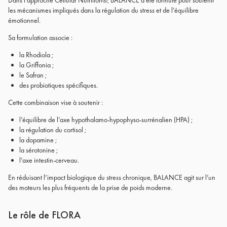
Dans l’approche Cellular Nutrition®, BALANCE a été formulé pour soutenir
les mécanismes impliqués dans la régulation du stress et de l’équilibre
émotionnel.
Sa formulation associe :
la Rhodiola ;
la Griffonia ;
le Safran ;
des probiotiques spécifiques.
Cette combinaison vise à soutenir :
l’équilibre de l’axe hypothalamo-hypophyso-surrénalien (HPA) ;
la régulation du cortisol ;
la dopamine ;
la sérotonine ;
l’axe intestin-cerveau.
En réduisant l’impact biologique du stress chronique, BALANCE agit sur l’un
des moteurs les plus fréquents de la prise de poids moderne.
Le rôle de FLORA