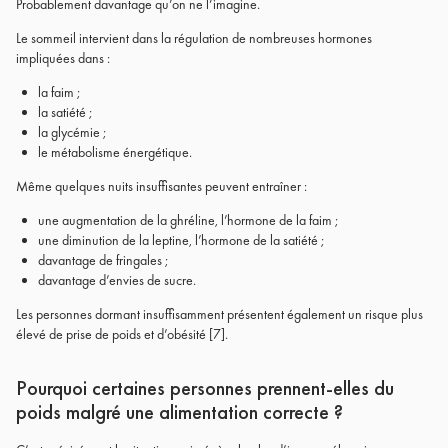
Probablement davantage qu’on ne l’imagine.
Le sommeil intervient dans la régulation de nombreuses hormones
impliquées dans :
la faim ;
la satiété ;
la glycémie ;
le métabolisme énergétique.
Même quelques nuits insuffisantes peuvent entraîner :
une augmentation de la ghréline, l’hormone de la faim ;
une diminution de la leptine, l’hormone de la satiété ;
davantage de fringales ;
davantage d’envies de sucre.
Les personnes dormant insuffisamment présentent également un risque plus
élevé de prise de poids et d’obésité
[7]
.
Pourquoi certaines personnes prennent-elles du
poids malgré une alimentation correcte ?