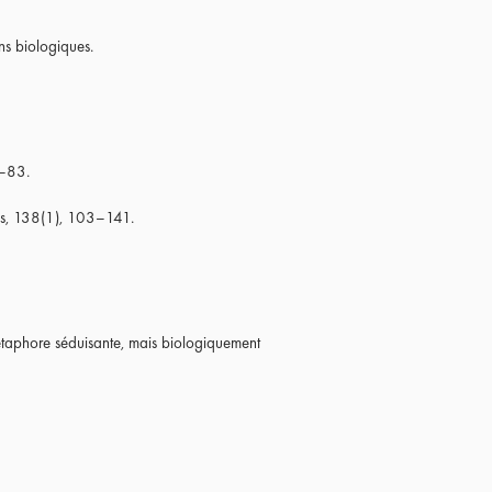
ns biologiques.
0–83.
s, 138(1), 103–141.
étaphore séduisante, mais biologiquement