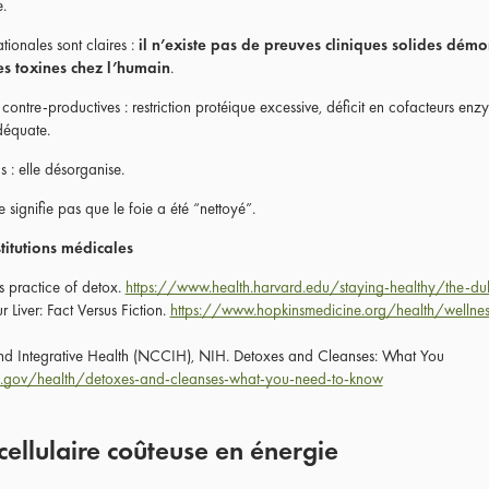
.
ationales sont claires :
il n’existe pas de preuves cliniques solides dém
es toxines chez l’humain
.
ontre-productives : restriction protéique excessive, déficit en cofacteurs enz
déquate.
s : elle désorganise.
e signifie pas que le foie a été “nettoyé”.
stitutions médicales
s practice of detox.
https://www.health.harvard.edu/staying-healthy/the-du
Liver: Fact Versus Fiction.
https://www.hopkinsmedicine.org/health/wellness
nd Integrative Health (NCCIH), NIH. Detoxes and Cleanses: What You
h.gov/health/detoxes-and-cleanses-what-you-need-to-know
 cellulaire coûteuse en énergie