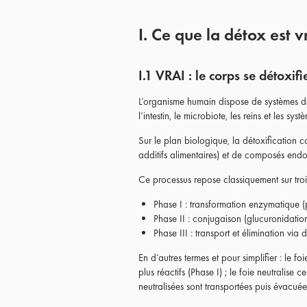
I. Ce que la détox est 
I.1 VRAI : le corps se détoxi
L’organisme humain dispose de systèmes de dé
l’intestin, le microbiote, les reins et les sys
Sur le plan biologique, la détoxification c
additifs alimentaires) et de composés end
Ce processus repose classiquement sur tro
Phase I : transformation enzymatique 
Phase II : conjugaison (glucuronidation
Phase III : transport et élimination vi
En d’autres termes et pour simplifier : le 
plus réactifs (Phase I) ; le foie neutralise 
neutralisées sont transportées puis évacuées