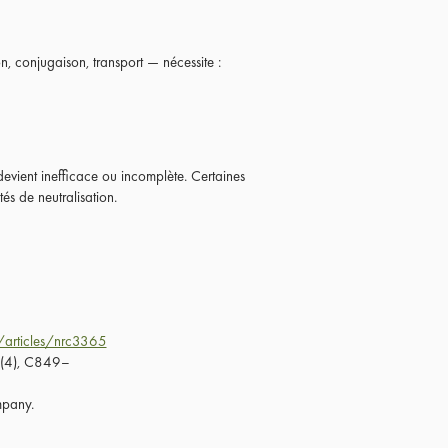
n, conjugaison, transport — nécessite :
devient inefficace ou incomplète. Certaines
és de neutralisation.
/articles/nrc3365
95(4), C849–
mpany.