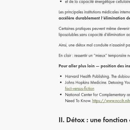
et de la capacité énergétique cellulaire
Les principales institutions médicales intern
accélère durablement l’élimination d
Certaines pratiques peuvent même devenir c
liposolubles sans capacité d’élimination a
Ainsi, une détox mal conduite n’assainit pa
En clair : ressentir un “mieux” temporaire n
Pour aller plus loin — position des in
Harvard Health Publishing. The dubiou
Johns Hopkins Medicine. Detoxing Your 
fact-versus-fiction
National Center for Complementary a
Need To Know.
https://www.nccih.ni
II. Détox : une fonction