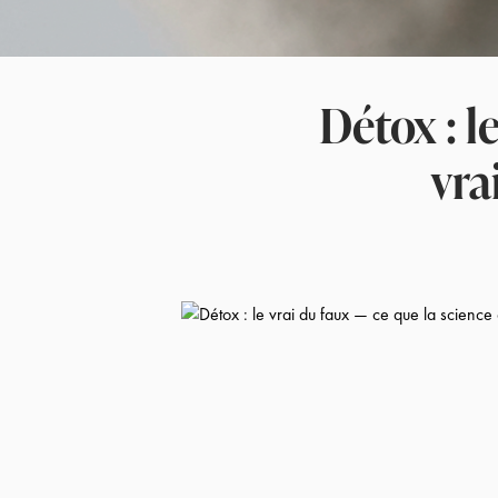
Détox : l
vra