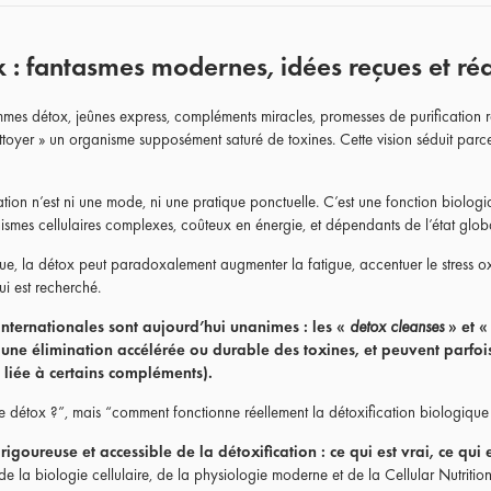
 : fantasmes modernes, idées reçues et réa
mmes détox, jeûnes express, compléments miracles, promesses de purification ra
toyer » un organisme supposément saturé de toxines. Cette vision séduit parce qu
cation n’est ni une mode, ni une pratique ponctuelle. C’est une fonction biolog
ismes cellulaires complexes, coûteux en énergie, et dépendants de l’état globa
ue, la détox peut paradoxalement augmenter la fatigue, accentuer le stress ox
i est recherché.
 internationales sont aujourd’hui unanimes : les «
detox cleanses
» et 
une élimination accélérée ou durable des toxines, et peuvent parfois
é liée à certains compléments).
une détox ?”, mais “comment fonctionne réellement la détoxification biologique
rigoureuse et accessible de la détoxification : ce qui est vrai, ce qui e
 de la biologie cellulaire, de la physiologie moderne et de la Cellular Nutrit