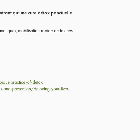
ontrant qu’une cure détox ponctuelle
ymatiques, mobilisation rapide de toxines
bious-practice-of-detox
-and-prevention/detoxing-your-liver-