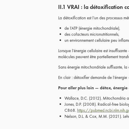
II.1 VRAI : la détoxificatio
La détoxification est l’un des processus m
de l’ATP (énergie mitochondriale),
des cofacteurs micronutritionnels,
un environnement cellulaire peu inflam
Lorsque l’énergie cellulaire est insuffisan
molécules peuvent être partiellement transf
Sans énergie mitochondriale suffisante, la 
En clair : détoxifier demande de l’énergie 
Pour aller plus loin — détox, énergie
Wallace, D.C. (2012). Mitochondria 
Jones, D.P. (2008). Radical-free biol
C868.
https://pubmed.ncbi.nlm.ni
Nelson, D.L. & Cox, M.M. (2021). Leh