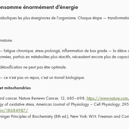
n consomme énormément d’énergie
étaboliques les plus énergivores de l’organisme. Chaque étape — transformatio
matoire.
te — fatigue chronique, stress prolongé, inflammation de bas grade — la détox 
ormées, parfois en métabolites plus réactifs, nécessitant encore plus de capacit
détoxification ne peut pas être optimale.
— ce n’est pas un repos, c’est un travail biologique.
 et mitochondries
and cancer. Nature Reviews Cancer, 12, 685–698.
https://www.nature.com
ogy of oxidative stress. American Journal of Physiology – Cell Physiology, 2
h.gov/18684987/
ninger Principles of Biochemistry (8th ed.). New York: W.H. Freeman and Co