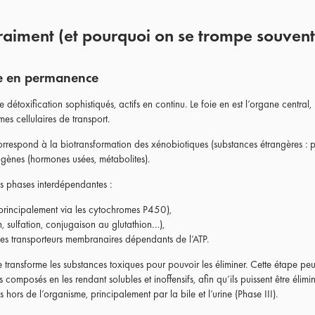
vraiment (et pourquoi on se trompe souvent
fie en permanence
toxification sophistiqués, actifs en continu. Le foie en est l’organe central, m
tèmes cellulaires de transport.
orrespond à la biotransformation des xénobiotiques (substances étrangères : po
ogènes (hormones usées, métabolites).
is phases interdépendantes :
(principalement via les cytochromes P450),
, sulfation, conjugaison au glutathion…),
a des transporteurs membranaires dépendants de l’ATP.
foie transforme les substances toxiques pour pouvoir les éliminer. Cette étape p
ces composés en les rendant solubles et inoffensifs, afin qu’ils puissent être élim
 hors de l’organisme, principalement par la bile et l’urine (Phase III).