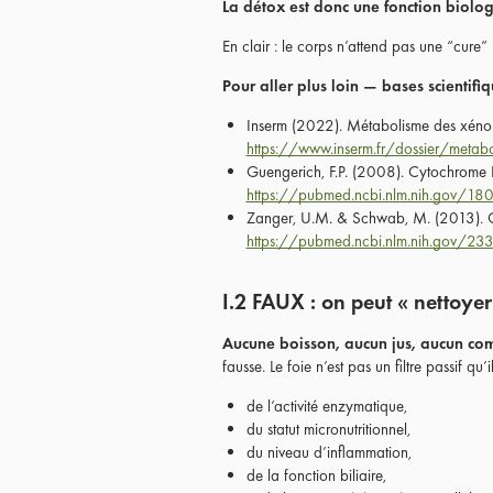
La détox est donc une fonction biolo
En clair : le corps n’attend pas une “cure”
Pour aller plus loin — bases scientifi
Inserm (2022). Métabolisme des xénobi
https://www.inserm.fr/dossier/metab
Guengerich, F.P. (2008). Cytochrome
https://pubmed.ncbi.nlm.nih.gov/1
Zanger, U.M. & Schwab, M. (2013). 
https://pubmed.ncbi.nlm.nih.gov/2
I.2 FAUX : on peut « nettoyer
Aucune boisson, aucun jus, aucun com
fausse. Le foie n’est pas un filtre passif qu
de l’activité enzymatique,
du statut micronutritionnel,
du niveau d’inflammation,
de la fonction biliaire,