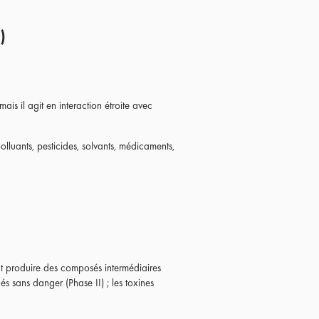
)
ais il agit en interaction étroite avec
lluants, pesticides, solvants, médicaments,
eut produire des composés intermédiaires
inés sans danger (Phase II) ; les toxines