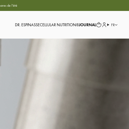
ares de l'été
DR. ESPINASSE
CELLULAR NUTRITION®
JOURNAL
FR