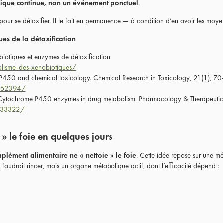
gique continue, non un événement ponctuel
.
 pour se détoxifier. Il le fait en permanence — à condition d’en avoir les moye
ques de la détoxification
otiques et enzymes de détoxification.
olisme-des-xenobiotiques/
 P450 and chemical toxicology. Chemical Research in Toxicology, 21(1), 7
8052394/
Cytochrome P450 enzymes in drug metabolism. Pharmacology & Therapeutic
3333322/
 » le foie en quelques jours
plément alimentaire ne « nettoie » le foie
. Cette idée repose sur une m
’il faudrait rincer, mais un organe métabolique actif, dont l’efficacité dépend :