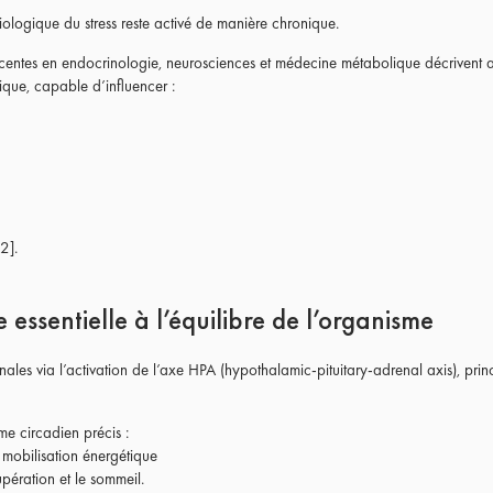
ologique du stress reste activé de manière chronique.
écentes en endocrinologie, neurosciences et médecine métabolique décrivent au
ique, capable d’influencer :
2].
 essentielle à l’équilibre de l’organisme
rénales via l’activation de l’axe HPA (hypothalamic-pituitary-adrenal axis), pr
hme circadien précis :
a mobilisation énergétique
upération et le sommeil.