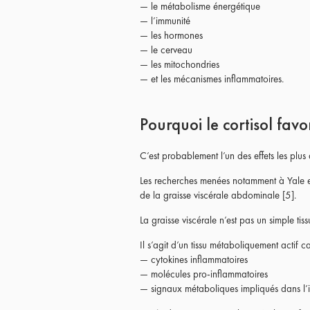
— le métabolisme énergétique
— l’immunité
— les hormones
— le cerveau
— les mitochondries
— et les mécanismes inflammatoires.
Pourquoi le cortisol fav
C’est probablement l’un des effets les plu
Les recherches menées notamment à Yale 
de la graisse viscérale abdominale [5].
La graisse viscérale n’est pas un simple tis
Il s’agit d’un tissu métaboliquement actif 
— cytokines inflammatoires
— molécules pro-inflammatoires
— signaux métaboliques impliqués dans l’in