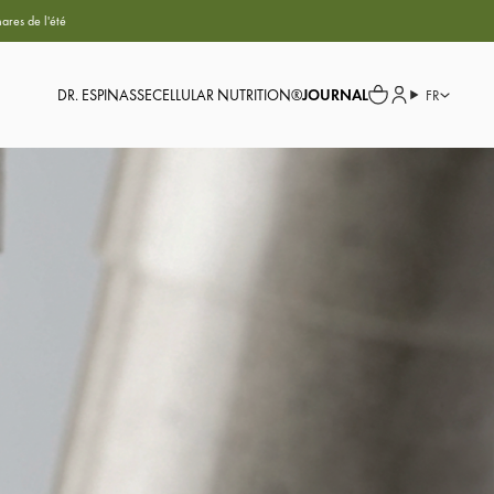
ares de l'été
DR. ESPINASSE
CELLULAR NUTRITION®
JOURNAL
FR