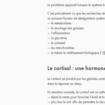
Le problème apparaît lorsque le système bi
C’est précisément ce que les recherches r
un puissant facteur de dérégulation systém
— le métabolisme
— le stockage des graisses
— l’inflammation
— la glycémie
— le sommeil
— les mitochondries
— et même le vieillissement biologique [1][
Le cortisol : une hormone
Le cortisol est produit par les glandes sur
dans la réponse au stress.
En situation normale, le cortisol suit un ryt
— élevé le matin pour favoriser l’éveil et l
— plus bas le soir afin de permettre la réc