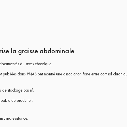
orise la graisse abdominale
s documentés du stress chronique.
et publiées dans
PNAS
ont montré une association forte entre cortisol chroniq
su de stockage passif.
capable de produire :
sulinorésistance.