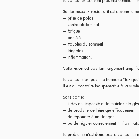
Le cortisol est souvent présenté comme “l’h
Sur les réseaux sociaux, il est devenu le
— prise de poids
— ventre abdominal
— fatigue
— anxiété
— troubles du sommeil
— fringales
— inflammation.
Cette vision est pourtant largement simplifi
Le cortisol n’est pas une hormone “toxique
Il est au contraire indispensable à la survie
Sans cortisol :
— il devient impossible de maintenir la gl
— de produire de l’énergie efficacement
— de répondre à un danger
— ou de réguler correctement l’inflammati
Le problème n’est donc pas le cortisol lui