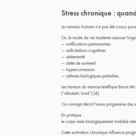
Stress chronique : quand
Le cerveau humain n’a pas été conçu pour 
Or, le mode de vie moderne expose l’organ
— notifications permanentes
— sollicitations cognitives
— sédentarité
— dette de sommeil
— hyperconnexion
— rythmes biologiques perturbés.
Les travaux du neuroscientifique Bruce M
(“allostatic load”) [4].
Ce concept décrit l’usure progressive des 
En pratique :
le corps reste biologiquement mobilisé mêm
Cette activation chronique influence progr