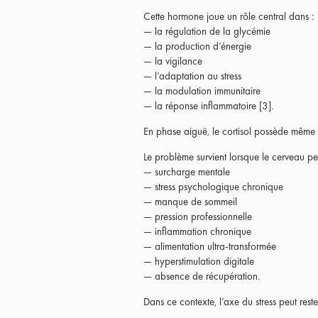
Cette hormone joue un rôle central dans :
— la régulation de la glycémie
— la production d’énergie
— la vigilance
— l’adaptation au stress
— la modulation immunitaire
— la réponse inflammatoire [3].
En phase aiguë, le cortisol possède même de
Le problème survient lorsque le cerveau per
— surcharge mentale
— stress psychologique chronique
— manque de sommeil
— pression professionnelle
— inflammation chronique
— alimentation ultra-transformée
— hyperstimulation digitale
— absence de récupération.
Dans ce contexte, l’axe du stress peut rest