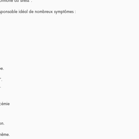
ormone du stress”.
 responsable idéal de nombreux symptômes :
ée.
”.
.
ycémie
on.
-même.