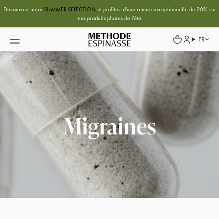
Découvrez notre
SUMMER SELECTION
et profitez d'une remise exceptionnelle de 20% sur
nos produits phares de l'été
FR
Migraines