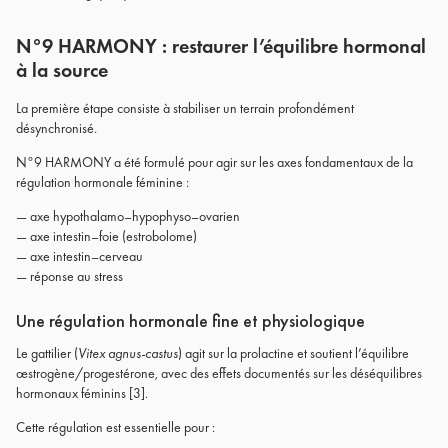
N°9 HARMONY : restaurer l’équilibre hormonal
à la source
La première étape consiste à stabiliser un terrain profondément
désynchronisé.
N°9 HARMONY a été formulé pour agir sur les axes fondamentaux de la
régulation hormonale féminine :
— axe hypothalamo–hypophyso–ovarien
— axe intestin–foie (estrobolome)
— axe intestin–cerveau
— réponse au stress
Une régulation hormonale fine et physiologique
Le gattilier (
Vitex agnus-castus
) agit sur la prolactine et soutient l’équilibre
œstrogène/progestérone, avec des effets documentés sur les déséquilibres
hormonaux féminins [3].
Cette régulation est essentielle pour :