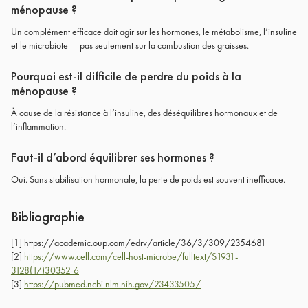
ménopause ?
Un complément efficace doit agir sur les hormones, le métabolisme, l’insuline
et le microbiote — pas seulement sur la combustion des graisses.
Pourquoi est-il difficile de perdre du poids à la
ménopause ?
À cause de la résistance à l’insuline, des déséquilibres hormonaux et de
l’inflammation.
Faut-il d’abord équilibrer ses hormones ?
Oui. Sans stabilisation hormonale, la perte de poids est souvent inefficace.
Bibliographie
[1] https://academic.oup.com/edrv/article/36/3/309/2354681
[2]
https://www.cell.com/cell-host-microbe/fulltext/S1931-
3128(17)30352-6
[3]
https://pubmed.ncbi.nlm.nih.gov/23433505/