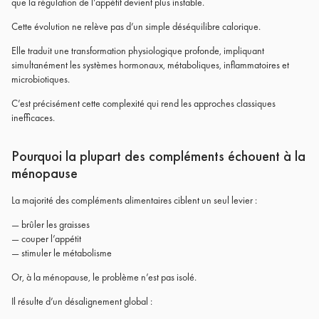
que la régulation de l’appétit devient plus instable.
Cette évolution ne relève pas d’un simple déséquilibre calorique.
Elle traduit une transformation physiologique profonde, impliquant
simultanément les systèmes hormonaux, métaboliques, inflammatoires et
microbiotiques.
C’est précisément cette complexité qui rend les approches classiques
inefficaces.
Pourquoi la plupart des compléments échouent à la
ménopause
La majorité des compléments alimentaires ciblent un seul levier :
— brûler les graisses
— couper l’appétit
— stimuler le métabolisme
Or, à la ménopause, le problème n’est pas isolé.
Il résulte d’un désalignement global :