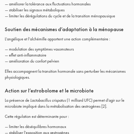
— améliorer la tolérance aux fluctuations hormonales
— stabiliser les signaux métaboliques
— limiter les dérégulations du cycle et de la transition ménopausique
Soutien des mécanismes d’adaptation à la ménopause
L’angélique et l’alchémille apportent une action complémentaire :
— modulation des symptômes vasomoteurs
— effet anti-inflammatoire
— amélioration du confort pelvien
Elles accompagnent la transition hormonale sans perturber les mécanismes
physiologiques.
Action sur l’estrobolome et le microbiote
La présence de
Lactobacillus crispatus
(1 milliard UFC) permet d’agir sur le
microbiote impliqué dans la métabolisation des œstrogènes [2].
Cette régulation est déterminante pour :
— limiter les déséquilibres hormonaux
— stabiliser l’exposition aux œstrogènes