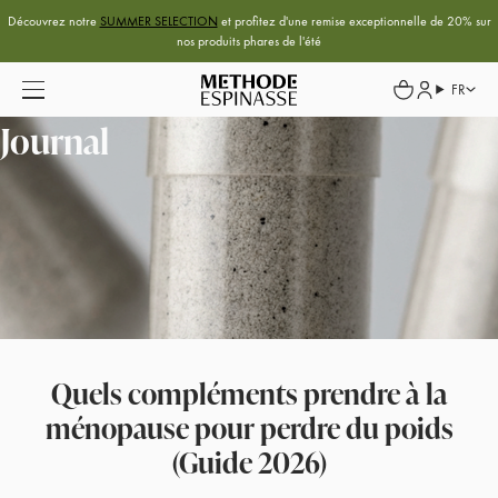
Découvrez notre
SUMMER SELECTION
et profitez d'une remise exceptionnelle de 20% sur
nos produits phares de l'été
FR
Journal
Quels compléments prendre à la
ménopause pour perdre du poids
(Guide 2026)