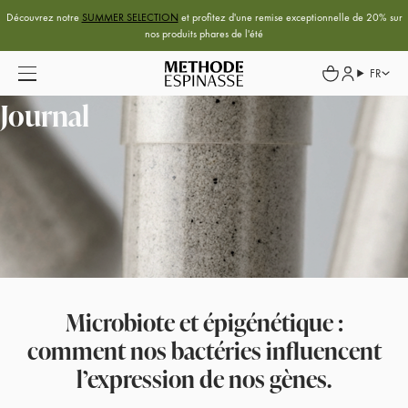
Découvrez notre
SUMMER SELECTION
et profitez d'une remise exceptionnelle de 20% sur
nos produits phares de l'été
FR
Journal
Microbiote et épigénétique :
comment nos bactéries influencent
l’expression de nos gènes.