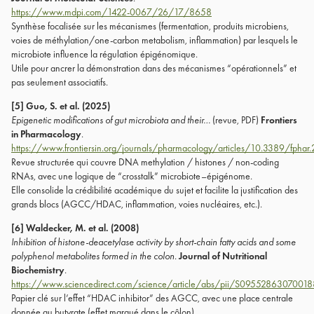
https://www.mdpi.com/1422-0067/26/17/8658
Synthèse focalisée sur les mécanismes (fermentation, produits microbiens,
voies de méthylation/one-carbon metabolism, inflammation) par lesquels le
microbiote influence la régulation épigénomique.
Utile pour ancrer la démonstration dans des mécanismes “opérationnels” et
pas seulement associatifs.
[5] Guo, S. et al. (2025)
Epigenetic modifications of gut microbiota and their…
(revue, PDF)
Frontiers
in Pharmacology
.
https://www.frontiersin.org/journals/pharmacology/articles/10.3389/fpha
Revue structurée qui couvre DNA methylation / histones / non-coding
RNAs, avec une logique de “crosstalk” microbiote–épigénome.
Elle consolide la crédibilité académique du sujet et facilite la justification des
grands blocs (AGCC/HDAC, inflammation, voies nucléaires, etc.).
[6] Waldecker, M. et al. (2008)
Inhibition of histone-deacetylase activity by short-chain fatty acids and some
polyphenol metabolites formed in the colon.
Journal of Nutritional
Biochemistry
.
https://www.sciencedirect.com/science/article/abs/pii/S0955286307001
Papier clé sur l’effet “HDAC inhibitor” des AGCC, avec une place centrale
donnée au butyrate (effet marqué dans le côlon).