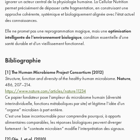
ignorer un acteur central de la physiologie humaine. La Cellular Nutrition
permet précisément de dépasser cette fragmentation, en construisant une
approche cohérente, systémique et biologiquement alignée avec l’état actuel
des connaissances.
Elle ne promet pas une reprogrammation magique, mais une
optimisation
intelligente de l’environnement biologique
, condition essentielle d’une
santé durable et d’un vieillissement fonctionnel.
Bibliographie
[1] The Human Microbiome Project Consortium (2012)
Structure, function and diversity of the healthy human microbiome.
Nature
,
486, 207–214.
https://www.nature.com/articles/nature11234
Ce papier fondateur pose l’ampleur du microbiome humain (diversité
interindividuelle, fonctions métaboliques par site) et légitime l’idée d’un
“organe” microbien à part entière.
C’est une base incontournable pour comprendre pourquoi, à apports
alimentaires comparables, les réponses biologiques peuvent diverger
fortement : le “contexte microbien” modifie l’interprétation des signaux.
[2] Qin, J. et al. (2010)