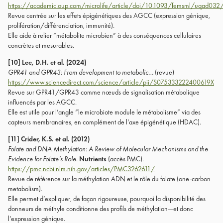
https://academic.oup.com/microlife/article/doi/10.1093/femsml/uqad03
Revue centrée sur les effets épigénétiques des AGCC (expression génique,
prolifération/différenciation, immunité).
Elle aide à relier “métabolite microbien” à des conséquences cellulaires
concrètes et mesurables.
[10] Lee, D.H. et al. (2024)
GPR41 and GPR43: From development to metabolic…
(revue)
https://www.sciencedirect.com/science/article/pii/S075333222400619X
Revue sur GPR41/GPR43 comme nœuds de signalisation métabolique
influencés par les AGCC.
Elle est utile pour l’angle “le microbiote module le métabolisme” via des
capteurs membranaires, en complément de l’axe épigénétique (HDAC).
[11] Crider, K.S. et al. (2012)
Folate and DNA Methylation: A Review of Molecular Mechanisms and the
Evidence for Folate’s Role.
Nutrients
(accès PMC).
https://pmc.ncbi.nlm.nih.gov/articles/PMC3262611/
Revue de référence sur la méthylation ADN et le rôle du folate (one-carbon
metabolism).
Elle permet d’expliquer, de façon rigoureuse, pourquoi la disponibilité des
donneurs de méthyle conditionne des profils de méthylation—et donc
l’expression génique.