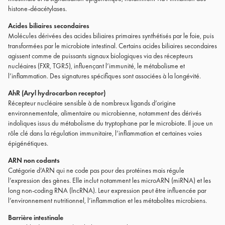
histone-déacétylases.
Acides biliaires secondaires
Molécules dérivées des acides biliaires primaires synthétisés par le foie, puis
transformées par le microbiote intestinal. Certains acides biliaires secondaires
agissent comme de puissants signaux biologiques via des récepteurs
nucléaires (FXR, TGR5), influençant l’immunité, le métabolisme et
l’inflammation. Des signatures spécifiques sont associées à la longévité.
AhR (Aryl hydrocarbon receptor)
Récepteur nucléaire sensible à de nombreux ligands d’origine
environnementale, alimentaire ou microbienne, notamment des dérivés
indoliques issus du métabolisme du tryptophane par le microbiote. Il joue un
rôle clé dans la régulation immunitaire, l’inflammation et certaines voies
épigénétiques.
ARN non codants
Catégorie d’ARN qui ne code pas pour des protéines mais régule
l’expression des gènes. Elle inclut notamment les microARN (miRNA) et les
long non-coding RNA (lncRNA). Leur expression peut être influencée par
l’environnement nutritionnel, l’inflammation et les métabolites microbiens.
Barrière intestinale