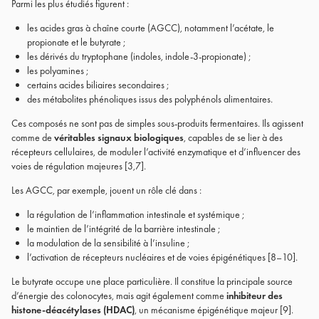
Parmi les plus étudiés figurent :
les acides gras à chaîne courte (AGCC), notamment l’acétate, le
propionate et le butyrate ;
les dérivés du tryptophane (indoles, indole-3-propionate) ;
les polyamines ;
certains acides biliaires secondaires ;
des métabolites phénoliques issus des polyphénols alimentaires.
Ces composés ne sont pas de simples sous-produits fermentaires. Ils agissent
comme de
véritables signaux biologiques
, capables de se lier à des
récepteurs cellulaires, de moduler l’activité enzymatique et d’influencer des
voies de régulation majeures [3,7].
Les AGCC, par exemple, jouent un rôle clé dans :
la régulation de l’inflammation intestinale et systémique ;
le maintien de l’intégrité de la barrière intestinale ;
la modulation de la sensibilité à l’insuline ;
l’activation de récepteurs nucléaires et de voies épigénétiques [8–10].
Le butyrate occupe une place particulière. Il constitue la principale source
d’énergie des colonocytes, mais agit également comme
inhibiteur des
histone-déacétylases (HDAC)
, un mécanisme épigénétique majeur [9].