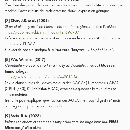
C’est l’un des points de bascule mécanistiques : un métabolite microbien peut
modifier l’accessibilité de la chromatine, donc l’expression génique.
[7] Chen, J.S. et al. (2003)
Short-chain fatty acid inhibitors of histone deacetylases.
(notice PubMed)
https://pubmed.ncbi.nlm.nih.gov/12769690/
Référence plus ancienne mais structurante sur le concept d’AGCC comme
inhibiteurs d’HDAC.
Elle sert de socle historique à la littérature “butyrate → épigénétique”.
[8] Wu, W. et al. (2017)
Microbiota metabolite short-chain fatty acid acetate…
(revue)
Mucosal
Immunology
.
https://www.nature.com/articles/mi2016114
Revue claire sur les deux axes majeurs des AGCC : (1) récepteurs GPCR
(GPR41/43), (2) inhibition HDAC, avec conséquences immunitaires et
inflammatoires.
Très utile pour expliquer que l’action des AGCC n’est pas “digestive” mais
bien signalétique et transcriptionnelle.
[9] Stein, R.A. (2023)
Epigenetic effects of short-chain fatty acids from the large intestine.
FEMS
Microbes / MicroLife
.