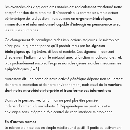
Les avancées des vingt dernières années ont radicalement transformé notre
compréhension du microbiote. Il n’apparaît plus comme un simple acteur
périphérique de la digestion, mais comme un
organe métabolique,
immunitaire et informationnel
, capable d’interagir en permanence avec
les cellules humaines.
Ce changement de paradigme a des implications majeures. Le microbiote
n’agit pas uniquement par ce qu’il produit, mais par
les signaux
biologiques qu’il génère
, diffuse et module. Ces signaux influencent
directement l’inflammation, le métabolisme, la fonction mitochondriale… et,
plus profondément encore,
l’expression des gènes via des mécanismes
épigénétiques
[1–3].
Autrement dit, une partie de notre activité génétique dépend non seulement
de notre alimentation et de notre environnement, mais aussi de la
manière
dont notre microbiote interprète et transforme ces informations
.
Dans cette perspective, la nutrition ne peut plus être pensée
indépendamment du microbiote. Et l’épigénétique ne peut plus être
envisagée sans intégrer le rôle central de cette interface microbienne.
En d’autres termes
Le microbiote n’est pas un simple médiateur digestif : il participe activement