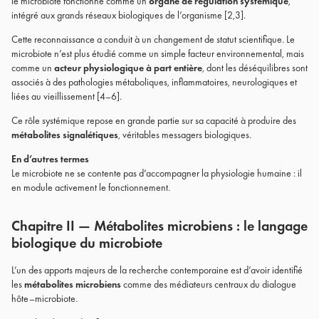
le microbiote fonctionne comme un
organe de régulation systémique
,
intégré aux grands réseaux biologiques de l’organisme [2,3].
Cette reconnaissance a conduit à un changement de statut scientifique. Le
microbiote n’est plus étudié comme un simple facteur environnemental, mais
comme un
acteur physiologique à part entière
, dont les déséquilibres sont
associés à des pathologies métaboliques, inflammatoires, neurologiques et
liées au vieillissement [4–6].
Ce rôle systémique repose en grande partie sur sa capacité à produire des
métabolites signalétiques
, véritables messagers biologiques.
En d’autres termes
Le microbiote ne se contente pas d’accompagner la physiologie humaine : il
en module activement le fonctionnement.
Chapitre II — Métabolites microbiens : le langage
biologique du microbiote
L’un des apports majeurs de la recherche contemporaine est d’avoir identifié
les
métabolites microbiens
comme des médiateurs centraux du dialogue
hôte–microbiote.