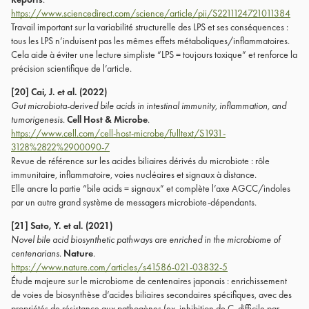
https://www.sciencedirect.com/science/article/pii/S2211124721011384
Travail important sur la variabilité structurelle des LPS et ses conséquences :
tous les LPS n’induisent pas les mêmes effets métaboliques/inflammatoires.
Cela aide à éviter une lecture simpliste “LPS = toujours toxique” et renforce la
précision scientifique de l’article.
[20] Cai, J. et al. (2022)
Gut microbiota-derived bile acids in intestinal immunity, inflammation, and
tumorigenesis.
Cell Host & Microbe
.
https://www.cell.com/cell-host-microbe/fulltext/S1931-
3128%2822%2900090-7
Revue de référence sur les acides biliaires dérivés du microbiote : rôle
immunitaire, inflammatoire, voies nucléaires et signaux à distance.
Elle ancre la partie “bile acids = signaux” et complète l’axe AGCC/indoles
par un autre grand système de messagers microbiote-dépendants.
[21] Sato, Y. et al. (2021)
Novel bile acid biosynthetic pathways are enriched in the microbiome of
centenarians.
Nature
.
https://www.nature.com/articles/s41586-021-03832-5
Étude majeure sur le microbiome de centenaires japonais : enrichissement
de voies de biosynthèse d’acides biliaires secondaires spécifiques, avec des
propriétés de résistance aux pathogènes (ex. inhibition de C. difficile par