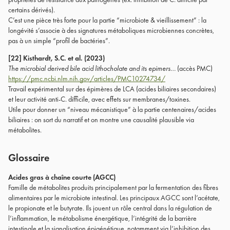
certains dérivés).
C’est une pièce très forte pour la partie “microbiote & vieillissement” : la
longévité s’associe à des signatures métaboliques microbiennes concrètes,
pas à un simple “profil de bactéries”.
[22] Kisthardt, S.C. et al. (2023)
The microbial derived bile acid lithocholate and its epimers…
(accès PMC)
https://pmc.ncbi.nlm.nih.gov/articles/PMC10274734/
Travail expérimental sur des épimères de LCA (acides biliaires secondaires)
et leur activité anti-C. difficile, avec effets sur membranes/toxines.
Utile pour donner un “niveau mécanistique” à la partie centenaires/acides
biliaires : on sort du narratif et on montre une causalité plausible via
métabolites.
Glossaire
Acides gras à chaîne courte (AGCC)
Famille de métabolites produits principalement par la fermentation des fibres
alimentaires par le microbiote intestinal. Les principaux AGCC sont l’acétate,
le propionate et le butyrate. Ils jouent un rôle central dans la régulation de
l’inflammation, le métabolisme énergétique, l’intégrité de la barrière
intestinale et la signalisation épigénétique, notamment via l’inhibition des