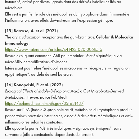
immunité, activé par divers ligands dont des dérivés indoliques liés au
microbiote.
Elle sert à justifier le rôle des métabolites du tryptophane dans l’immunité et
l’inflammation, avec effets downstream sur l’expression génique.
[15] Barroso, A. et al. (2021)
The aryl hydrocarbon receptor and the gut–brain axis.
Cellular & Molecular
Immunology
.
https://www.nature.com/articles/s41423-020-00585-5
Revue expliquant comment l’AhR peut moduler l’état épigénétique via
microARN et modifications d’histones.
Intéressant pour relier “métabolites microbiens → récepteurs → régulation
épigénétique”, au-delà du seul butyrate.
[16] Konopelski, P. et al. (2022)
Biological Effects of Indole-3-Propionic Acid, a Gut Microbiota-Derived
Metabolite…
(revue, notice PubMed)
https://pubmed.ncbi.nlm.nih.gov/35163143/
Revue sur l’IPA (indole-3-propionic acid), métabolite du tryptophane produit
par certaines bactéries intestinales, associé à des effets métaboliques et anti-
inflammatoires selon les contextes.
Elle appuie la partie “dérivés indoliques = signaux systémiques”, sans
survendre (effets contextuels, dépendants du terrain).