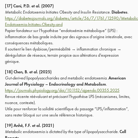
[17] Cani, P.D. et al. (2007)
Metabolic Endotoxemia Initiates Obesity and Insulin Resistance.
Diabetes
.
https://diabetesjournals.org/diabetes/article/56/7/1761/12590/Metabolic
Endotoxemia-Initiates-Obesity-and
Papier fondateur sur l’hypothèse “endotoxémie métabolique” (LPS) :
inflammation de bas grade induite par des signaux d’origine intestinale, avec
conséquences métaboliques.
Il soutient le lien dysbiose/perméabilité → inflammation chronique →
dérégulation de réseaux, terrain propice aux altérations d’expression
génique.
[18] Chen, B. et al. (2025)
Gut-derived lipopolysaccharides and metabolic endotoxemia.
American
Journal of Physiology – Endocrinology and Metabolism
.
https://journals.physiology.org/doi/10.1152/ajpendo.00355.2025
Revue récente réévaluant et précisant l’hypothèse LPS (mécanismes, limites,
nuance, contexte).
Utile pour renforcer la solidité scientifique du passage “LPS/inflammation”,
sans rester bloqué sur une seule référence historique.
[19] Anhê, F.F. et al. (2021)
Metabolic endotoxemia is dictated by the type of lipopolysaccharide.
Cell
Reports
.