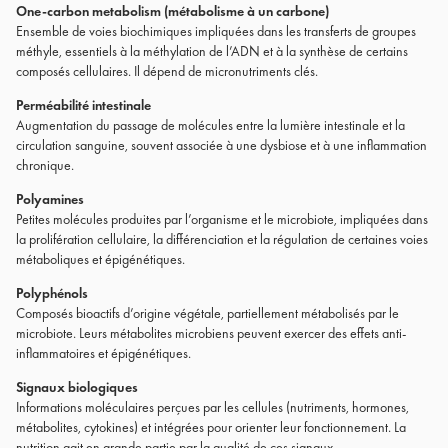
One-carbon metabolism (métabolisme à un carbone)
Ensemble de voies biochimiques impliquées dans les transferts de groupes
méthyle, essentiels à la méthylation de l’ADN et à la synthèse de certains
composés cellulaires. Il dépend de micronutriments clés.
Perméabilité intestinale
Augmentation du passage de molécules entre la lumière intestinale et la
circulation sanguine, souvent associée à une dysbiose et à une inflammation
chronique.
Polyamines
Petites molécules produites par l’organisme et le microbiote, impliquées dans
la prolifération cellulaire, la différenciation et la régulation de certaines voies
métaboliques et épigénétiques.
Polyphénols
Composés bioactifs d’origine végétale, partiellement métabolisés par le
microbiote. Leurs métabolites microbiens peuvent exercer des effets anti-
inflammatoires et épigénétiques.
Signaux biologiques
Informations moléculaires perçues par les cellules (nutriments, hormones,
métabolites, cytokines) et intégrées pour orienter leur fonctionnement. La
nutrition agit en grande partie par la qualité de ces signaux.