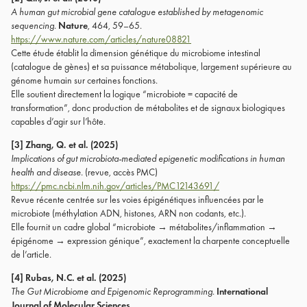
A human gut microbial gene catalogue established by metagenomic
sequencing.
Nature
, 464, 59–65.
https://www.nature.com/articles/nature08821
Cette étude établit la dimension génétique du microbiome intestinal
(catalogue de gènes) et sa puissance métabolique, largement supérieure au
génome humain sur certaines fonctions.
Elle soutient directement la logique “microbiote = capacité de
transformation”, donc production de métabolites et de signaux biologiques
capables d’agir sur l’hôte.
[3] Zhang, Q. et al. (2025)
Implications of gut microbiota-mediated epigenetic modifications in human
health and disease.
(revue, accès PMC)
https://pmc.ncbi.nlm.nih.gov/articles/PMC12143691/
Revue récente centrée sur les voies épigénétiques influencées par le
microbiote (méthylation ADN, histones, ARN non codants, etc.).
Elle fournit un cadre global “microbiote → métabolites/inflammation →
épigénome → expression génique”, exactement la charpente conceptuelle
de l’article.
[4] Rubas, N.C. et al. (2025)
The Gut Microbiome and Epigenomic Reprogramming.
International
Journal of Molecular Sciences
.