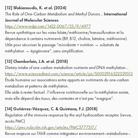
[12] Sfakianoudis, K. et al. (2024)
The Role of One-Carbon Metabolism and Methyl Donors…
International
Journal of Molecular Sciences
.
https://www.mdpi.com/1422-0067/25/9/4977
Revue synthétique sur les voies folate/méthionine/transsulfuration et la
dépendance à certains nutriments (B9, B12, choline, bétaïne, méthionine).
Utile pour sécuriser le passage “microbiote + nutrition → substrats de
méthylation → épigénome”, sans simplification.
[13] Chamberlain, J.A. et al. (2018)
Dietary intake of one-carbon metabolism nutrients and DNA methylation…
https://www.sciencedirect.com/science/article/pii/S0002916522029513
Étude humaine sur associations entre apports en nutriments du one-carbon
metabolism et patterns de méthylation.
Elle aide à rester factuel : l’influence nutritionnelle sur la méthylation existe,
mais elle dépend des tissus, des contextes et n’est pas “magique”.
[14] Gutiérrez-Vázquez, C. & Quintana, F.J. (2018)
Regulation of the immune response by the aryl hydrocarbon receptor.
(revue,
accès PMC)
https://pmc.ncbi.nlm.nih.gov/articles/PMC5777317/
Revue majeure sur l’AhR comme intégrateur environnement–métabolisme–