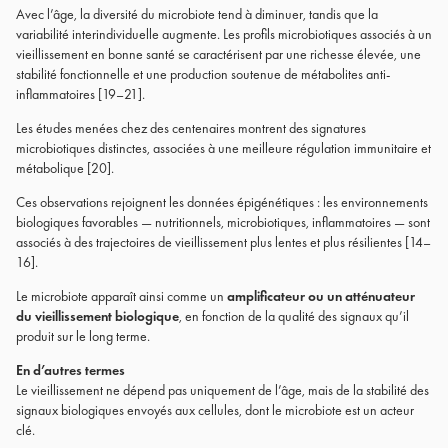
Avec l’âge, la diversité du microbiote tend à diminuer, tandis que la
variabilité interindividuelle augmente. Les profils microbiotiques associés à un
vieillissement en bonne santé se caractérisent par une richesse élevée, une
stabilité fonctionnelle et une production soutenue de métabolites anti-
inflammatoires [19–21].
Les études menées chez des centenaires montrent des signatures
microbiotiques distinctes, associées à une meilleure régulation immunitaire et
métabolique [20].
Ces observations rejoignent les données épigénétiques : les environnements
biologiques favorables — nutritionnels, microbiotiques, inflammatoires — sont
associés à des trajectoires de vieillissement plus lentes et plus résilientes [14–
16].
Le microbiote apparaît ainsi comme un
amplificateur ou un atténuateur
du vieillissement biologique
, en fonction de la qualité des signaux qu’il
produit sur le long terme.
En d’autres termes
Le vieillissement ne dépend pas uniquement de l’âge, mais de la stabilité des
signaux biologiques envoyés aux cellules, dont le microbiote est un acteur
clé.