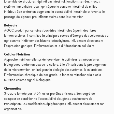
Ensemble de structures (épithélium intestinal, jonctions serrées, mucus,
système immunitaire local) qui sépare le contenu intestinal du milieu
intérieur. Son altération augmente la perméabilité intestinale et favorise le
passage de signaux pro-inflammatoires dans la circulation.
Butyrate
AGCC produit par certaines bactéries intestinales à partir des fibres
fermentescibles. Il constitue la principale source d’énergie des colonocytes et
agit comme inhibiteur des histone-déacétylases, influençant directement
l’expression génique, l’inflammation et la différenciation cellulaire.
Cellular Nutrition
Approche nutritionnelle systémique visant à optimiser les mécanismes
biologiques fondamentaux de la cellule. Elle s’inscrit dans le prolongement
de la micronutrition, en intégrant la biologie des systèmes, le microbiote,
l’inflammation chronique de bas grade, la fonction mitochondriale et la
nutrition comme signal biologique.
Chromatine
Structure formée par l’ADN et les protéines histones. Son degré de
compaction conditionne l’accessibilité des gènes aux facteurs de
transcription. Les modifications épigénétiques influencent directement son
organisation.