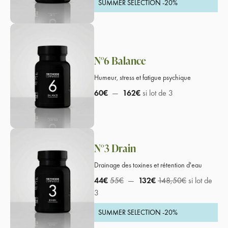
SUMMER SELECTION -20%
N°6 Balance
Humeur, stress et fatigue psychique
60€
—
162€
si lot de 3
N°3 Drain
Drainage des toxines et rétention d'eau
44€
55€
—
132€
148,50€
si lot de
3
SUMMER SELECTION -20%