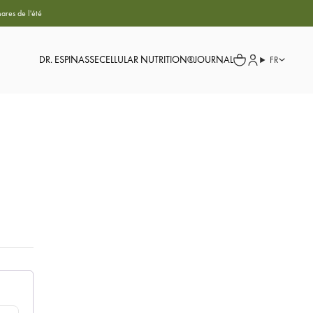
ares de l'été
DR. ESPINASSE
CELLULAR NUTRITION®
JOURNAL
FR