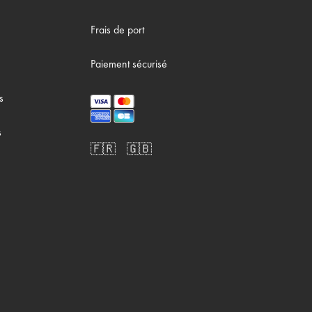
Frais de port
Paiement sécurisé
s
s
🇫🇷
🇬🇧