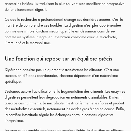
anomalies isolées. Ils traduisent le plus souvent une modification progressive
du fonctionnement digestif.
Ce que la recherche a profondément changé ces dernières années, c’est la
manière de comprendre ces troubles. La digestion n’est plus appréhendée
comme une simple fonction mécanique. Elle est désormais considérée
comme un système intégré, en interaction constante avec le microbiote,
l’immunité et le métabolisme.
Une fonction qui repose sur un équilibre précis
Digérer ne consiste pas uniquement à transformer les aliments. C’est une
succession d’étapes coordonnées, chacune dépendant d’un mécanisme
spécifique.
L’estomac assure l’acidification et la fragmentation des aliments. Les enzymes
digestives permettent leur dégradation en nutriments assimilables. L’intestin
absorbe ces nutriments. Le microbiote intestinal fermente les fibres et produit
des métabolites essentiels, notamment les acides gras à chaîne courte. Enfin,
la barrière intestinale régule les échanges entre le contenu digestif et
l’organisme.
Lorsque cet ensemble fonctionne de manière fluide, la digestion est efficace.