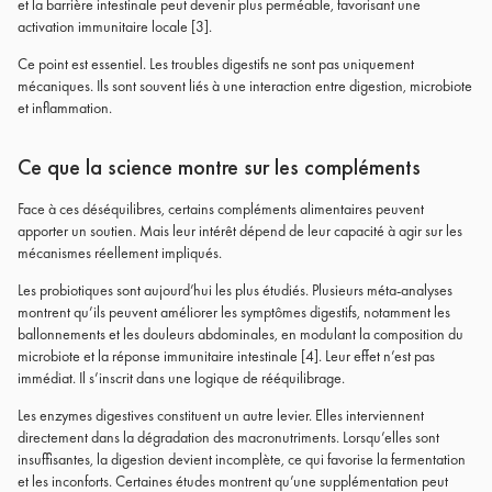
et la barrière intestinale peut devenir plus perméable, favorisant une
activation immunitaire locale [3].
Ce point est essentiel. Les troubles digestifs ne sont pas uniquement
mécaniques. Ils sont souvent liés à une interaction entre digestion, microbiote
et inflammation.
Ce que la science montre sur les compléments
Face à ces déséquilibres, certains compléments alimentaires peuvent
apporter un soutien. Mais leur intérêt dépend de leur capacité à agir sur les
mécanismes réellement impliqués.
Les probiotiques sont aujourd’hui les plus étudiés. Plusieurs méta-analyses
montrent qu’ils peuvent améliorer les symptômes digestifs, notamment les
ballonnements et les douleurs abdominales, en modulant la composition du
microbiote et la réponse immunitaire intestinale [4]. Leur effet n’est pas
immédiat. Il s’inscrit dans une logique de rééquilibrage.
Les enzymes digestives constituent un autre levier. Elles interviennent
directement dans la dégradation des macronutriments. Lorsqu’elles sont
insuffisantes, la digestion devient incomplète, ce qui favorise la fermentation
et les inconforts. Certaines études montrent qu’une supplémentation peut