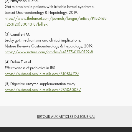
[2] Pittayanon R. et al.
Gut microbiota in patients with irritable bowel syndrome.
Lancet Gastroenterology & Hepatology, 2019.
https://www.thelancet.com/journals/langas/article/PIIS2468-
1253(20)30043-8/fulltext
[3] Camilleri M.
Leaky gut: mechanisms and clinical implications.
Nature Reviews Gastroenterology & Hepatology, 2019.
https://www.nature.com/articles/s41575-019-0129-8
[4] Didari T. et al.
Effectiveness of probiotics in IBS.
https://pubmed.ncbi.nlm.nih.gov/31081479/
[5] Digestive enzyme supplementation study
https://pubmed.ncbi.nlm.nih.gov/28506003/
RETOUR AUX ARTICLES DU JOURNAL