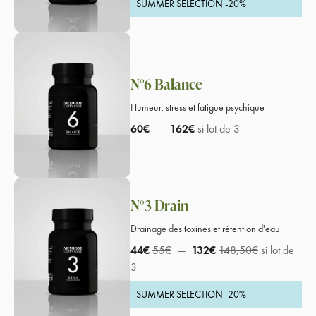
SUMMER SELECTION -20%
N°6 Balance
Humeur, stress et fatigue psychique
60€
—
162€
si lot de 3
N°3 Drain
Drainage des toxines et rétention d'eau
44€
55€
—
132€
148,50€
si lot de
3
SUMMER SELECTION -20%