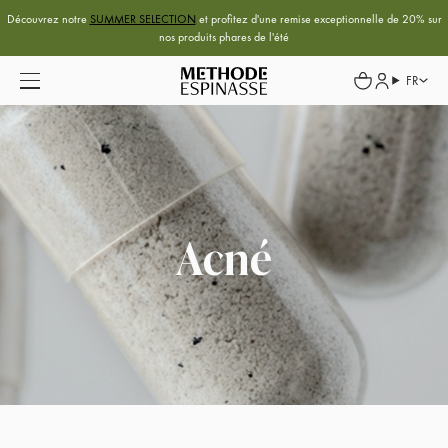
Découvrez notre
SUMMER SELECTION
et profitez d'une remise exceptionnelle de 20% sur
nos produits phares de l'été
FR
Acné