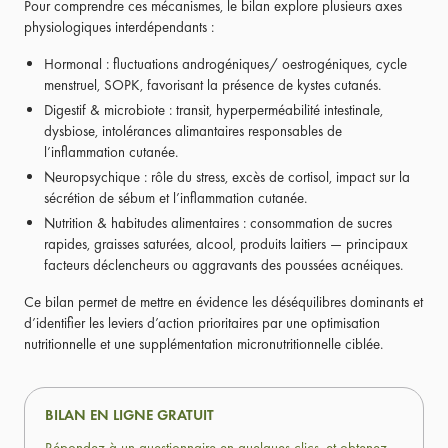
Pour comprendre ces mécanismes, le bilan explore plusieurs axes
physiologiques interdépendants :
Hormonal : fluctuations androgéniques/ oestrogéniques, cycle
menstruel, SOPK, favorisant la présence de kystes cutanés.
Digestif & microbiote : transit, hyperperméabilité intestinale,
dysbiose, intolérances alimantaires responsables de
l’inflammation cutanée.
Neuropsychique : rôle du stress, excès de cortisol, impact sur la
sécrétion de sébum et l’inflammation cutanée.
Nutrition & habitudes alimentaires : consommation de sucres
rapides, graisses saturées, alcool, produits laitiers — principaux
facteurs déclencheurs ou aggravants des poussées acnéiques.
Ce bilan permet de mettre en évidence les déséquilibres dominants et
d’identifier les leviers d’action prioritaires par une optimisation
nutritionnelle et une supplémentation micronutritionnelle ciblée.
BILAN EN LIGNE GRATUIT