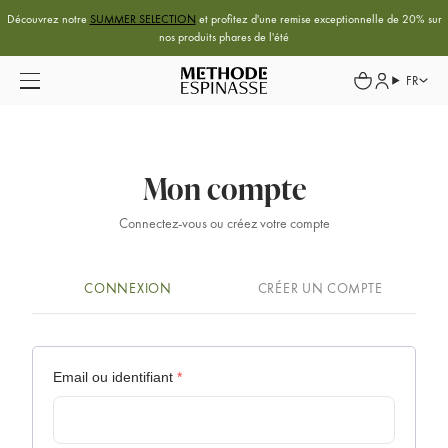
Découvrez notre
SUMMER SELECTION
et profitez d'une remise exceptionnelle de 20% sur
nos produits phares de l'été
FR
Mon compte
Connectez-vous ou créez votre compte
CONNEXION
CRÉER UN COMPTE
Email ou identifiant
*